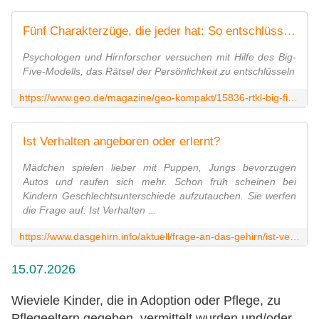
Fünf Charakterzüge, die jeder hat: So entschlüsselt die Psychologie unser Wesen
Psychologen und Hirnforscher versuchen mit Hilfe des Big-
Five-Modells, das Rätsel der Persönlichkeit zu entschlüsseln
https://www.geo.de/magazine/geo-kompakt/15836-rtkl-big-five-modell-fuenf-charakterzuege-die-jeder-hat-so-entschluesseln
Ist Verhalten angeboren oder erlernt?
Mädchen spielen lieber mit Puppen, Jungs bevorzugen
Autos und raufen sich mehr. Schon früh scheinen bei
Kindern Geschlechtsunterschiede aufzutauchen. Sie werfen
die Frage auf: Ist Verhalten ...
https://www.dasgehirn.info/aktuell/frage-an-das-gehirn/ist-verhalten-angeboren-oder-erlernt
15.07.2026
Wieviele Kinder, die in Adoption oder Pflege, zu
Pflegeeltern gegeben, vermittelt wurden und/oder