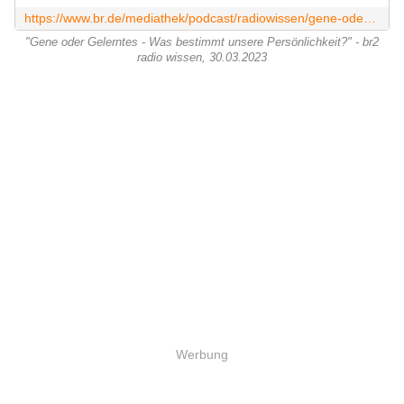
https://www.br.de/mediathek/podcast/radiowissen/gene-oder-gelerntes-was-bestimmt-unsere-persoenlichkeit/1951663
"Gene oder Gelerntes - Was bestimmt unsere Persönlichkeit?" - br2
radio wissen, 30.03.2023
Werbung