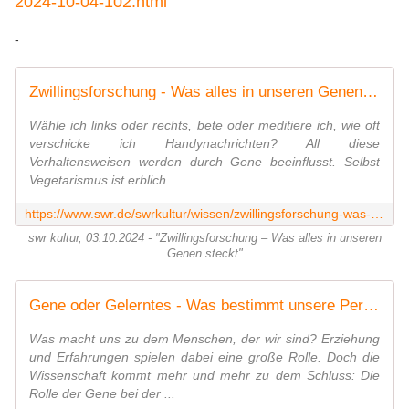
2024-10-04-102.html
-
Zwillingsforschung - Was alles in unseren Genen steckt
Wähle ich links oder rechts, bete oder meditiere ich, wie oft
verschicke ich Handynachrichten? All diese
Verhaltensweisen werden durch Gene beeinflusst. Selbst
Vegetarismus ist erblich.
https://www.swr.de/swrkultur/wissen/zwillingsforschung-was-alles-in-unseren-genen-steckt-das-wissen-2024-10-04-102.html
swr kultur, 03.10.2024 - "Zwillingsforschung – Was alles in unseren
Genen steckt"
Gene oder Gelerntes - Was bestimmt unsere Persönlichkeit? - radioWissen | BR Podcast
Was macht uns zu dem Menschen, der wir sind? Erziehung
und Erfahrungen spielen dabei eine große Rolle. Doch die
Wissenschaft kommt mehr und mehr zu dem Schluss: Die
Rolle der Gene bei der ...